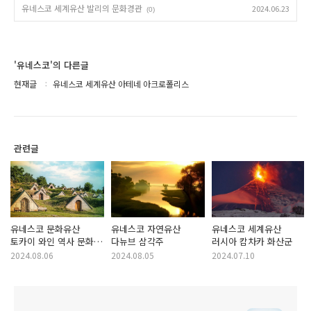
유네스코 세계유산 발리의 문화경관
2024.06.23
(0)
'유네스코'의 다른글
현재글
유네스코 세계유산 아테네 아크로폴리스
관련글
유네스코 문화유산
유네스코 자연유산
유네스코 세계유산
토카이 와인 역사 문화
다뉴브 삼각주
러시아 캄차카 화산군
경관
2024.08.06
2024.08.05
2024.07.10