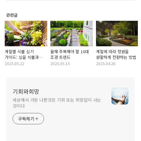
관련글
계절별 식물 심기
올해 주목해야 할 10대
계절에 따라 정원을
가이드: 심을 식물과
조경 트렌드
원활하게 전환하는 방법
시기
2025.05.22
2025.05.15
2025.04.26
기회와희망
세상에서 가장 나쁜것은 기회 또는 희망없이 사는
것이다
구독하기