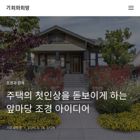
기회와희망
조경과 원예
주택의 첫인상을 돋보이게 하는
앞마당 조경 아이디어
기회와희망
2025. 5. 14. 17:28