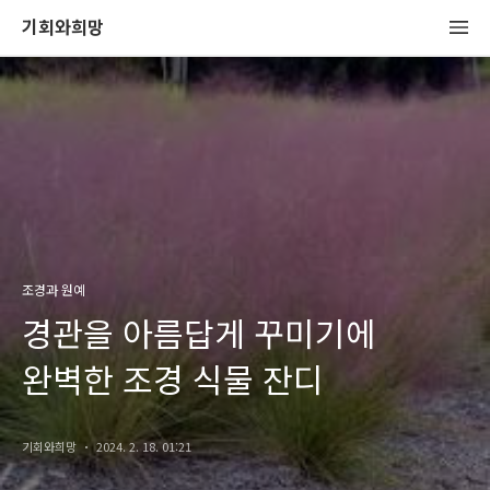
기회와희망
조경과 원예
경관을 아름답게 꾸미기에
완벽한 조경 식물 잔디
기회와희망
2024. 2. 18. 01:21