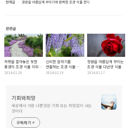
현재글
경관을 아름답게 꾸미기에 완벽한 조경 식물 잔디
관련글
카펫을 깔아놓은 듯한
신비한 분위기를
정원을 아름답게 꾸미는
풍경의 조경 식물 지피
연출하는 조경 식물
조경 식물 다년생 식물
식물
덩굴 식물
2024.02.20
2024.02.19
2024.02.17
기회와희망
세상에서 가장 나쁜것은 기회 또는 희망없이 사는
것이다
구독하기