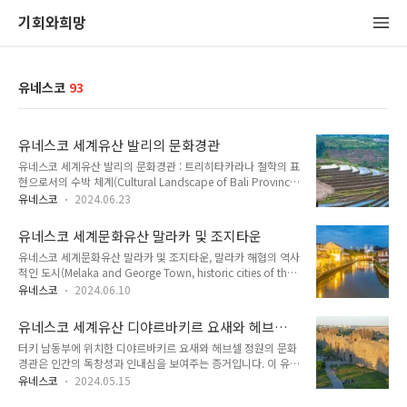
기회와희망
유네스코
93
유네스코 세계유산 발리의 문화경관
유네스코 세계유산 발리의 문화경관 : 트리히타카라나 철학의 표
현으로서의 수박 체계(Cultural Landscape of Bali Province
: the Subak System as a Manifestation of the Tri Hita
유네스코
2024.06.23
Karana Philosophy) 인도네시아 2012년 등재 발리의 문화 경
관과 수박(Subak) 시스템발리의 문화 경관은 총면적
유네스코 세계문화유산 말라카 및 조지타운
19,500ha에 달하는 5개의 계단식 논과 수상 사원으로 구성되
유네스코 세계문화유산 말라카 및 조지타운, 말라카 해협의 역사
어 있습니다. 사원은 9세기에 지어진 수박이라고 불리는 수로와
적인 도시(Melaka and George Town, historic cities of the
둑으로 이루어진 공동 수자원 시스템의 핵심을 이루고 있습니다.
Straits of Malacca) 말레이시아 2008년 등재 유네스코 세계문
18세기에 지어진 왕실 수상 사원인 타만아윤 사원은 이 섬에서
유네스코
2024.06.10
화유산말라카 해협에 위치한 역사적인 도시 말라카와 조지타운
가장 크고 인상적인 사원 구조물입니다. 수박 시스템은 영적, 인
은 말라카 해협을 사이에 두고 500년 이상 동서 교역과 문화 교
간적, 자연적 세계를 통..
유네스코 세계유산 디야르바키르 요새와 헤브셀
류가 이루어지며 발전했습니다. 아시아와 유럽의 영향으로 정부
정원
터키 남동부에 위치한 디야르바키르 요새와 헤브셀 정원의 문화
건물, 교회, 광장, 요새 등 유형 및 무형의 다문화 유산이 형성되
경관은 인간의 독창성과 인내심을 보여주는 증거입니다. 이 유네
었습니다. 말라카의 역사는 15세기 말라카 왕국으로 시작되어
스코 세계문화유산은 역사적 중요성, 건축적 아름다움, 자연의
16세기 초 포르투갈과 네덜란드의 통치가 이어졌습니다. 조지타
유네스코
2024.05.15
아름다움이 어우러진 곳입니다. 이 글에서는 디야르바키르 요새
운의 주택과 상업 시설은 18세기 후반부터 영국의 지배를 보여