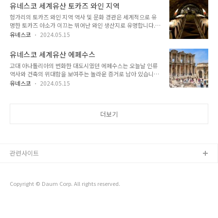
와 헤브셀 정원의 풍부한 역사, 건축적 아름다움, 문화적 중요성,
줍니다. 두 도시 모두 동아시아와 동남아시아 어디..
유네스코 세계유산 토카즈 와인 지역
그리고 역사 애호가와 자연 애호가 모두가 꼭 방문해야 하는 이
헝가리의 토카즈 와인 지역 역사 및 문화 경관은 세계적으로 유
유에 대해 자세히 소개합니다. 유네스코 세계유산 디야르바키르
명한 토카즈 아소가 이끄는 뛰어난 와인 생산지로 유명합니다.
요새와 헤브셀 정원 문화 경관(Diyarbakır Fortress and
하지만 이 유네스코 세계문화유산은 와인에만 관한 것이 아닙니
Hevsel Gardens Cultural Landscape) 터키 2015년 등재 디
유네스코
2024.05.15
다. 이 지역은 풍부한 역사, 문화, 자연의 아름다움을 자랑하며
야르바키르 요새와 헤브셀 정원 문화 경관 티그리스강 상류의 가
전 세계 여행객들의 발길을 사로잡고 있습니다. 이 글에서는 토
파른 경사면에 위치한 요새 도시 디야르바키르와 그 주변 경관..
유네스코 세계유산 에페수스
카즈 와인 지역의 포도밭, 유적지, 문화적 중요성, 그리고 관광객
고대 아나톨리아의 번화한 대도시였던 에페수스는 오늘날 인류
들에게 제공하는 독특한 경험에 대해 자세히 소개해 드리겠습니
역사와 건축의 위대함을 보여주는 놀라운 증거로 남아 있습니다.
다. 유네스코 세계유산 토카즈 와인 지역 역사 및 문화 경관
현대 터키에 위치한 고대 세계에서 가장 중요한 도시 중 하나였
(Tokaj Wine Region Historic Cultural Landscape) 헝가리
유네스코
2024.05.15
으며 웅장한 신전, 번화한 시장, 중요한 문화적 공헌으로 유명한
2002년 등재 토카즈 와인 지역 토카즈 문화적 풍경은 낮은 산
도시였습니다. 이 글에서는 에페수스의 풍부한 역사, 아름다운
과 계곡에서 와인 생산의 오랜 전통을 생생하게 보여줍니다...
랜드마크, 불멸의 유산을 살펴보고 세계에서 가장 상징적인 유적
더보기
지 중 하나에 대한 종합적인 가이드를 제공합니다. 유네스코 세
계유산에페수스(Ephesus)터키 2015년 등재 유네스코 세계유
산 에페수스카이로스 강 하구였던 에페수스는 해안선이 서쪽으
로 후퇴하면서 건설되었고, 헬레니즘과 로마 시대에 연속적으로
도시가 건설되었습니다. 발굴을 통해 셀수스 도서관과 대극장 등
관련사이트
로마 황제 시대의 기념비적인 건축물이..
Copyright © Daum Corp. All rights reserved.